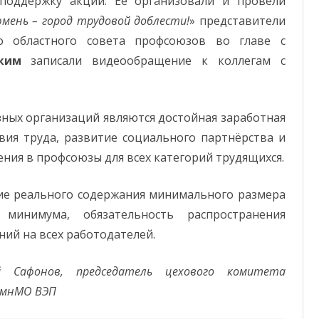
поддержку акции. Её организовали и провели
мень – город трудовой доблести!
» представители
о областного совета профсоюзов во главе с
ким
записали видеообращение к коллегам с
ых организаций являются достойная заработная
вия труда, развитие социального партнёрства и
ия в профсоюзы для всех категорий трудящихся.
е реального содержания минимального размера
минимума, обязательность распространения
ний на всех работодателей.
й Сафонов, председатель цехового комитета
юмнМО ВЭП