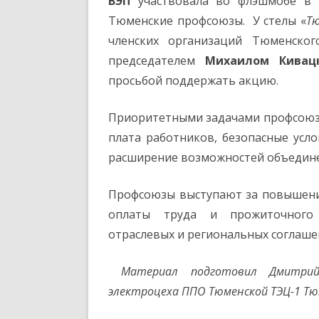
ВЭП
участвовала во флэшмобе в 
Тюменские профсоюзы. У стелы «
Тю
членских организаций Тюменског
председателем
Михаилом Кивац
просьбой поддержать акцию.
Приоритетными задачами профсоюзн
плата работников, безопасные усло
расширение возможностей объединен
Профсоюзы выступают за повышени
оплаты труда и прожиточного 
отраслевых и региональных соглаше
Материал подготовил
Дмитри
электроцеха ППО Тюменской ТЭЦ-1 Т