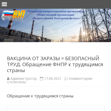
Перейти
к
содержимому
ВАКЦИНА ОТ ЗАРАЗЫ = БЕЗОПАСНЫЙ
ТРУД. Обращение ФНПР к трудящимся
страны
к
Администратор
17.06.2021
Комментарии
записи
отключены
ВАКЦИНА
ОТ
ЗАРАЗЫ
Обращение к трудящимся страны
=
БЕЗОПАС
ТРУД.
Обращени
ФНПР