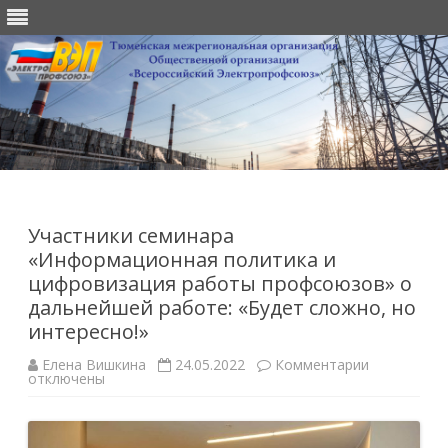
Перейти
к
содержимому
Участники семинара
«Информационная политика и
цифровизация работы профсоюзов» о
дальнейшей работе: «Будет сложно, но
интересно!»
к
Елена Вишкина
24.05.2022
Комментарии
записи
отключены
Участники
семинара
«Информац
политика
и