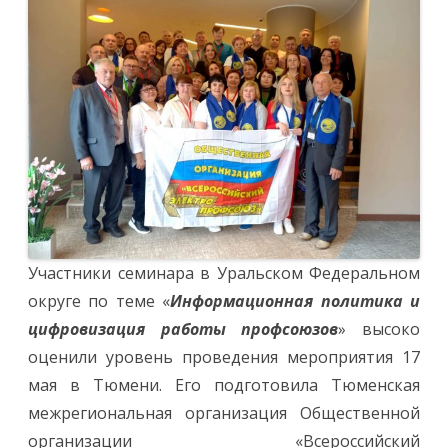
цифровиза
работы
профсоюзо
о
дальнейше
работе:
«Будет
сложно,
но
интересно!
Участники семинара в Уральском Федеральном
округе по теме «
Информационная политика и
цифровизация работы профсоюзов
» высоко
оценили уровень проведения мероприятия 17
мая в Тюмени. Его подготовила Тюменская
межрегиональная организация Общественной
организации «Всероссийский