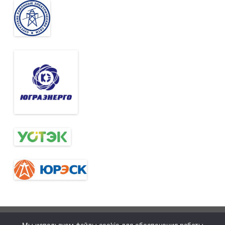
Тюменская
tymelprof.ru
ZeroGravity
Автор: