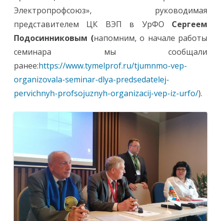
Электропрофсоюз», руководимая
представителем ЦК ВЭП в УрФО
Сергеем
Подосинниковым (
напомним, о начале работы
семинара мы сообщали
ранее:
https://www.tymelprof.ru/tjumnmo-vep-
organizovala-seminar-dlya-predsedatelej-
pervichnyh-profsojuznyh-organizacij-vep-iz-urfo/
).