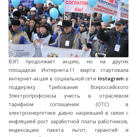
ОТС
продолжае
ВЭП продолжает акцию, но на других
площадках Интернета.11 марта стартовала
интернет-акция в социальной сети
Instagram
в
поддержку Требования Всероссийского
Электропрофсоюза учесть в отраслевом
тарифном соглашении (ОТС) в
электроэнергетике давно назревший в связи с
инфляцией рост заработной платы работников,
индексацию пакета льгот, гарантий и