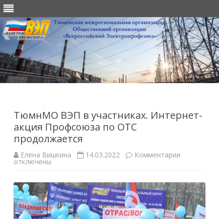
Перейти
к
содержимому
ТюмнМО ВЭП в участниках. Интернет-
акция Профсоюза по ОТС
продолжается
к
Елена Вишкина
14.03.2022
Комментарии
записи
отключены
ТюмнМО
ВЭП
в
участниках.
Интернет-
акция
Профсоюза
по