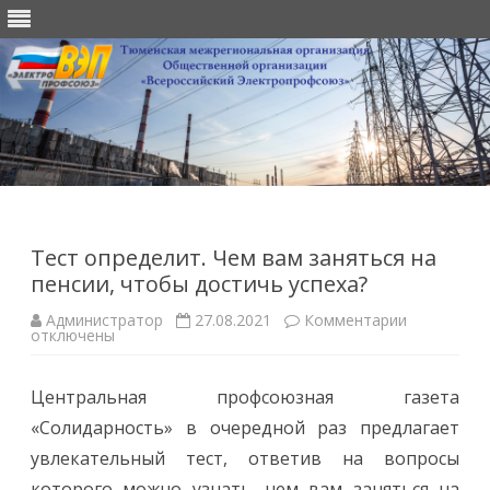
Перейти
к
содержимому
Тест определит. Чем вам заняться на
пенсии, чтобы достичь успеха?
к
Администратор
27.08.2021
Комментарии
записи
отключены
Тест
определит.
Чем
Центральная профсоюзная газета
вам
заняться
«Солидарность» в очередной раз предлагает
на
пенсии,
увлекательный тест, ответив на вопросы
чтобы
достичь
которого можно узнать, чем вам заняться на
успеха?