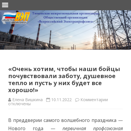
Перейти
к
содержимому
«Очень хотим, чтобы наши бойцы
почувствовали заботу, душевное
тепло и пусть у них будет все
хорошо!»
к
Елена Вишкина
10.11.2022
Комментарии
записи
отключены
«Очень
хотим,
чтобы
В преддверии самого волшебного праздника —
наши
бойцы
Нового года —
первичная профсоюзная
почувств