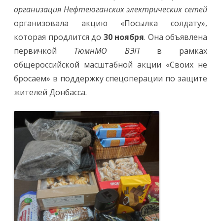
заботу,
организация Нефтеюганских электрических сетей
душевное
тепло
организовала акцию «Посылка солдату»,
и
пусть
которая продлится до
30 ноября
. Она объявлена
у
них
первичкой
ТюмнМО ВЭП
в рамках
будет
все
общероссийской масштабной акции «Своих не
хорошо!»
бросаем» в поддержку спецоперации по защите
жителей Донбасса.