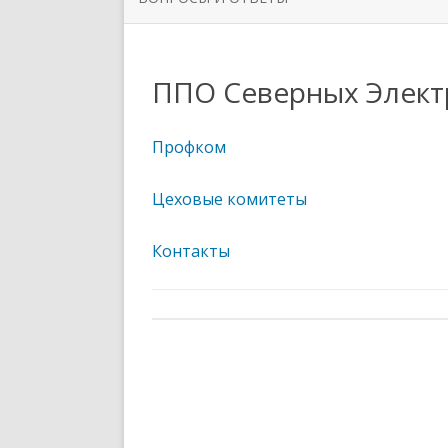
ОРГАНИЗАЦИИ
РУКОВО
ЗАДАТЬ ВОПРОС
НОВОСТИ ПЕРВИЧНЫХ
СИМВОЛ
ППО Северных Элект
ПРОФСОЮЗНЫХ ОРГАНИЗАЦИЙ
ППО ТЮ
Профком
Цеховые комитеты
Контакты