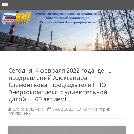
Перейти
к
содержимому
Сегодня, 4 февраля 2022 года, день
поздравлений Александра
Клементьева, председателя ППО
Энергокомплекс, с удивительной
датой — 60 летием!
к
Елена Вишкина
04.02.2022
Комментарии
записи
отключены
Сегодня,
4
февраля
2022
года,