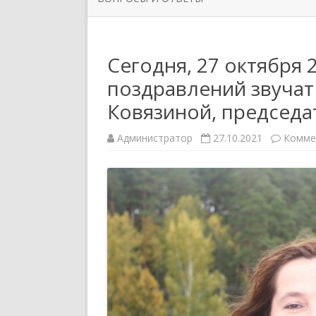
ОРГАНИЗАЦИИ
РУКОВО
ЗАДАТЬ ВОПРОС
НОВОСТИ ПЕРВИЧНЫХ
СИМВОЛ
Сегодня, 27 октября 
ПРОФСОЮЗНЫХ ОРГАНИЗАЦИЙ
поздравлений звучат
ППО ТЮ
Ковязиной, председа
Администратор
27.10.2021
Комме