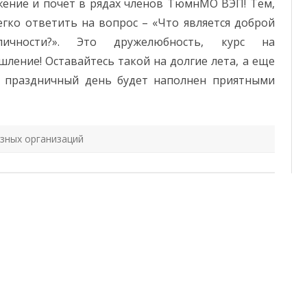
жение и почёт в рядах членов ТюмнМО ВЭП! Тем,
егко ответить на вопрос – «Что является доброй
ичности?». Это дружелюбность, курс на
ление! Оставайтесь такой на долгие лета, а еще
ня праздничный день будет наполнен приятными
зных организаций