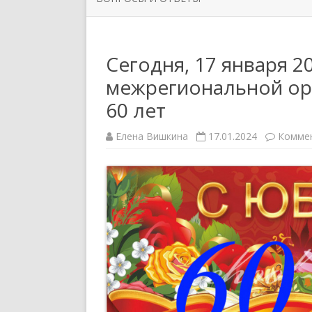
ОРГАНИЗАЦИИ
РУКОВО
ЗАДАТЬ ВОПРОС
НОВОСТИ ПЕРВИЧНЫХ
СИМВОЛ
Сегодня, 17 января 2
ПРОФСОЮЗНЫХ ОРГАНИЗАЦИЙ
межрегиональной ор
ППО ТЮ
60 лет
Елена Вишкина
17.01.2024
Комме