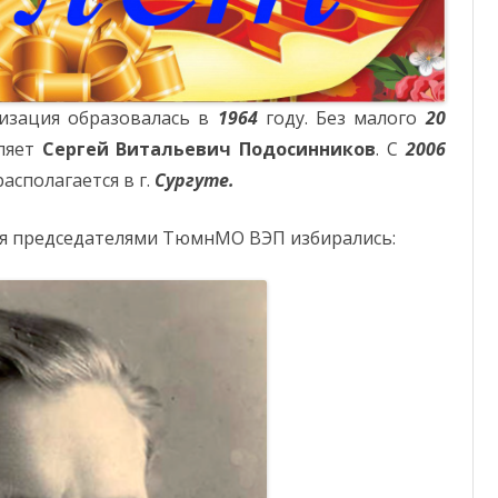
ОТЧЕТНОСТЬ
ФОНД СОЛИДАРНОСТИ
изация образовалась в
1964
году. Без малого
20
ляет
Сергей Витальевич Подосинников
. С
2006
сполагается в г.
Сургуте.
мя председателями ТюмнМО ВЭП избирались: