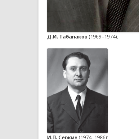
Д.И. Табанаков
(1969–1974);
И.П. Серкин
(1974–1986);