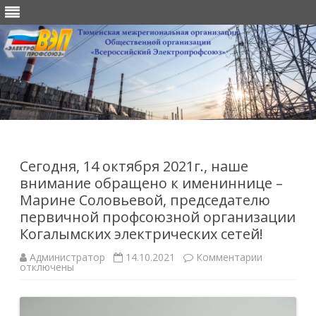
Перейти
к
содержимому
Сегодня, 14 октября 2021г., наше
внимание обращено к имениннице –
Марине Соловьевой, председателю
первичной профсоюзной организации
Когалымских электрических сетей!
к
Администратор
14.10.2021
Комментарии
записи
отключены
Сегодня,
14
октября
2021г.,
наше