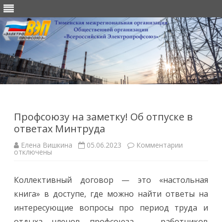
Перейти
к
содержимому
Профсоюзу на заметку! Об отпуске в
ответах Минтруда
к
Елена Вишкина
05.06.2023
Комментарии
записи
отключены
Профсоюзу
на
заметку!
Коллективный договор — это «настольная
Об
отпуске
книга» в доступе, где можно найти ответы на
в
ответах
интересующие вопросы про период труда и
Минтруда
отдыха членов профсоюза — работников