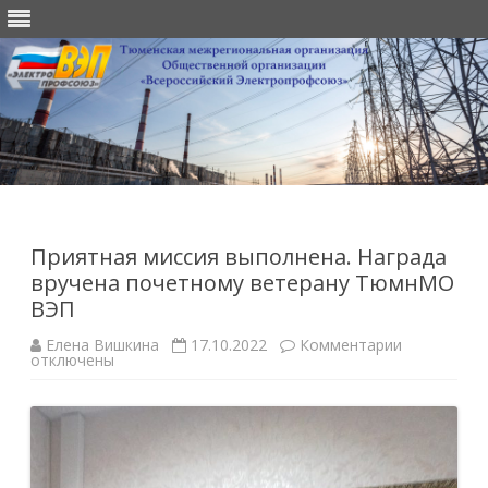
Перейти
к
содержимому
Приятная миссия выполнена. Награда
вручена почетному ветерану ТюмнМО
ВЭП
к
Елена Вишкина
17.10.2022
Комментарии
записи
отключены
Приятная
миссия
выполнена.
Награда
вручена
почетному
ветерану
ТюмнМО