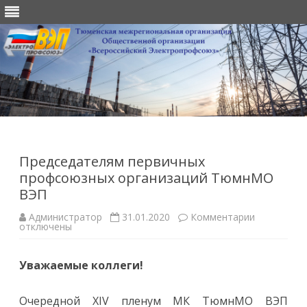
Перейти
к
содержимому
Председателям первичных
профсоюзных организаций ТюмнМО
ВЭП
к
Администратор
31.01.2020
Комментарии
записи
отключены
Председат
первичных
профсоюз
Уважаемые коллеги!
организац
ТюмнМО
ВЭП
Очередной XIV пленум МК ТюмнМО ВЭП