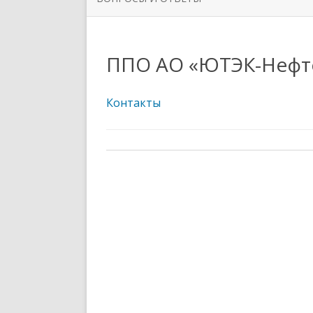
ОРГАНИЗАЦИИ
РУКОВО
ЗАДАТЬ ВОПРОС
НОВОСТИ ПЕРВИЧНЫХ
СИМВОЛ
ППО АО «ЮТЭК-Нефт
ПРОФСОЮЗНЫХ ОРГАНИЗАЦИЙ
ППО ТЮ
Контакты