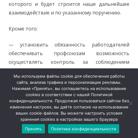
которого и будет строится наше дальнейшее
взаимодействие и по указанному поручению.
Кроме того:
— установить обязанность работодателей
обеспечивать профсоюзам возможность
осуществлять контроль за соблюдением
трудового законодательства, иных актов,
Мы используем файлы cookie для обеспечения работы
коллективных договоров и соглашений;
сайта, анализа трафика и персонализации рекламы.
Нажимая «Принять», вы соглашаетесь на использование
— установить ответственность работодателей
cookies в соответствии с нашей Политикой
конфиденциальности. Продолжая пользоваться сайтом без
за воспрепятствование осуществлению
изменения настроек, вы даёте согласие на использование
профсоюзного контроля.
ваших cookie-файлов. Вы можете настроить условия
хранения cookies в настройках вашего браузера
Проекты законов по данным поручениям также
Принять
Политика конфиденциальности
профсоюзами поддержаны. Но
у нас есть