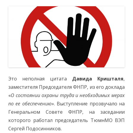
несколько
лет
все
официальн
органы
отчитываю
о
снижении
травматизм
профессио
заболевае
Только
профсоюзы
указывают
на
недостаточ
а
точнее
на
Это неполная цитата
Давида Кришталя
,
недостове
данных!»
заместителя Председателя ФНПР, из его доклада
«
О состоянии охраны труда и необходимых мерах
по ее обеспечению
». Выступление прозвучало на
Генеральном Совете ФНПР, на заседании
которого работал председатель ТюмнМО ВЭП
Сергей Подосинников.