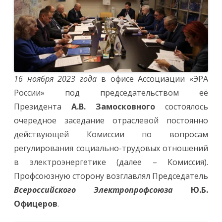
спецодежды
Состоялос
очередное
заседание
отраслево
Комиссии
16 ноября 2023 года
в офисе Ассоциации «ЭРА
России» под председательством её
Президента
А.В. Замосковного
состоялось
очередное заседание отраслевой постоянно
действующей Комиссии по вопросам
регулирования социально-трудовых отношений
в электроэнергетике (далее – Комиссия).
Профсоюзную сторону возглавлял Председатель
Всероссийского Электропрофсоюза
Ю.Б.
Офицеров
.