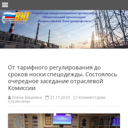
Перейти
к
содержимому
От тарифного регулирования до
сроков носки спецодежды. Состоялось
очередное заседание отраслевой
Комиссии
к
Елена Вишкина
21.11.2023
Комментарии
записи
отключены
От
тарифного
регулирова
до
сроков
носки