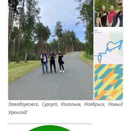
ВЭП
стали
участникам
Всероссийс
акции
«10
000
шагов
к
жизни»
Заводоуковск, Сургут, Когалым, Ноябрьск, Новый
Уренгой!