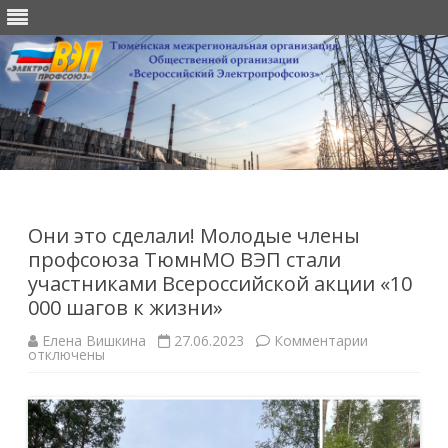
Перейти
к
содержимому
Они это сделали! Молодые члены
профсоюза ТюмнМО ВЭП стали
участниками Всероссийской акции «10
000 шагов к жизни»
к
Елена Вишкина
27.06.2023
Комментарии
записи
отключены
Они
это
сделали! М
члены
профсоюза
ТюмнМО