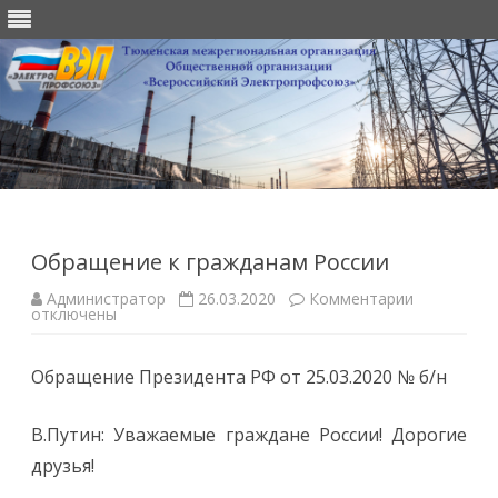
Перейти
к
содержимому
Обращение к гражданам России
к
Администратор
26.03.2020
Комментарии
записи
отключены
Обращени
к
гражданам
Обращение Президента РФ от 25.03.2020 № б/н
России
В.Путин: Уважаемые граждане России! Дорогие
друзья!