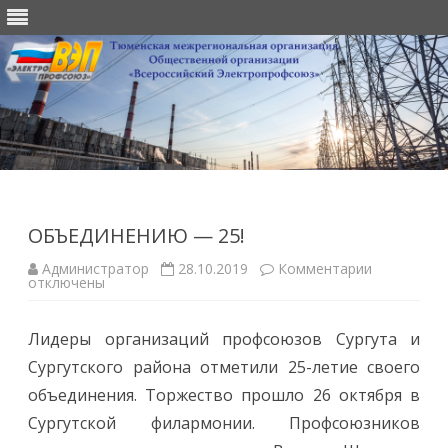
Перейти
к
содержимому
ОБЪЕДИНЕНИЮ — 25!
к
Администратор
28.10.2019
Комментарии
записи
отключены
ОБЪЕДИН
—
25!
Лидеры организаций профсоюзов Сургута и
Сургутского района отметили 25-летие своего
объединения. Торжество прошло 26 октября в
Сургутской филармонии. Профсоюзников