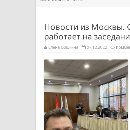
ОРГАНИЗАЦИИ
РУКОВО
ЗАДАТЬ ВОПРОС
НОВОСТИ ПЕРВИЧНЫХ
СИМВОЛ
Новости из Москвы. 
ПРОФСОЮЗНЫХ ОРГАНИЗАЦИЙ
работает на заседан
ППО ТЮ
Елена Вишкина
07.12.2022
Комме