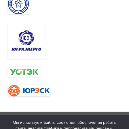
Тюменская
tymelprof.ru
ZeroGravity
Автор:
Мы используем файлы cookie для обеспечения работы
межрегиональная
GalussoThemes.com
сайта, анализа трафика и персонализации рекламы.