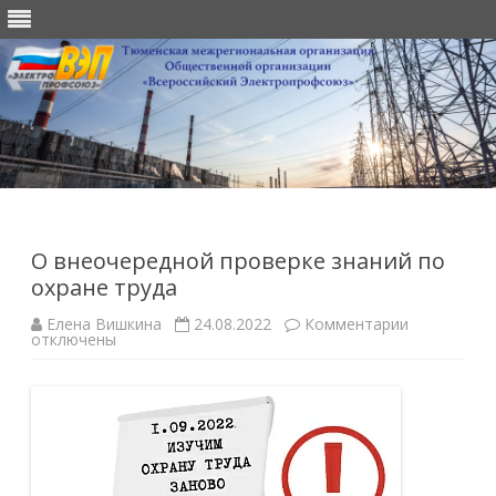
Перейти
к
содержимому
О внеочередной проверке знаний по
охране труда
к
Елена Вишкина
24.08.2022
Комментарии
записи
отключены
О
внеочеред
проверке
знаний
по
охране
труда