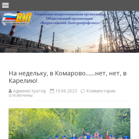
Перейти
к
содержимому
На недельку, в Комарово……нет, нет, в
Карелию!
к
Администратор
19.06.2023
Комментарии
записи
отключены
На
недельку,
в
Комарово
нет,
нет,
в
Карелию!