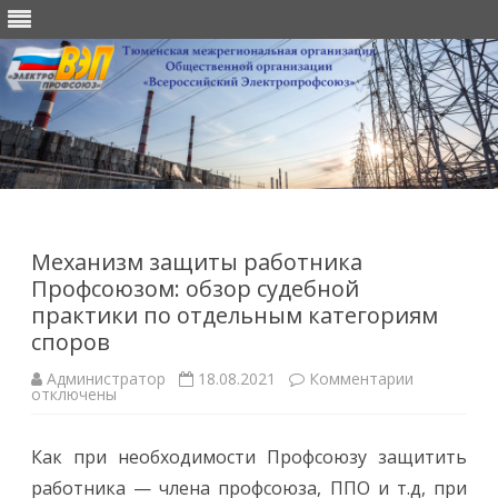
Перейти
к
содержимому
Механизм защиты работника
Профсоюзом: обзор судебной
практики по отдельным категориям
споров
к
Администратор
18.08.2021
Комментарии
записи
отключены
Механизм
защиты
работника
Как при необходимости Профсоюзу защитить
Профсоюзо
обзор
работника — члена профсоюза, ППО и т.д, при
судебной