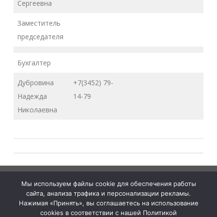
Сергеевна
Заместитель
председателя
Бухгалтер
Дубровина
+7(3452) 79-
Надежда
14-79
Николаевна
Тюменская
tymelprof.ru
ZeroGravity
Автор:
Мы используем файлы cookie для обеспечения работы
межрегиональная
GalussoThemes.com
сайта, анализа трафика и персонализации рекламы.
организация
Работает на
Нажимая «Принять», вы соглашаетесь на использование
cookies в соответствии с нашей Политикой
Общественной
WordPress