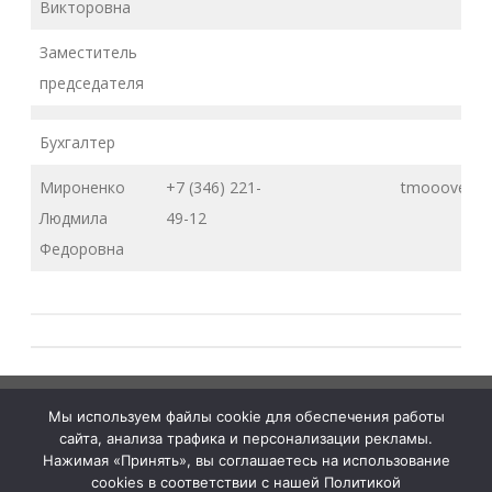
Викторовна
Заместитель
председателя
Бухгалтер
Мироненко
‭+7 (346) 221-
tmooove@ra
Людмила
49-12‬
Федоровна
Тюменская
tymelprof.ru
ZeroGravity
Автор:
Мы используем файлы cookie для обеспечения работы
межрегиональная
GalussoThemes.com
сайта, анализа трафика и персонализации рекламы.
организация
Работает на
Нажимая «Принять», вы соглашаетесь на использование
cookies в соответствии с нашей Политикой
Общественной
WordPress