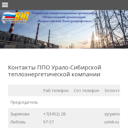
Перейти
к
содержимому
Контакты ППО Урало-Сибирской
теплоэнергетической компании
Раб.телефон
Сот.телефон
Эл.почта
Председатель
Зырянова
+7(3452) 28-
zyryanovalv
Любовь
97-57
ustek.ru