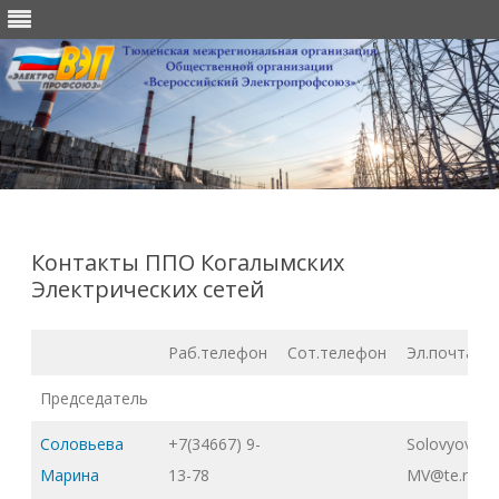
Перейти
к
содержимому
Контакты ППО Когалымских
Электрических сетей
Раб.телефон
Сот.телефон
Эл.почта
Председатель
Соловьева
+7(34667) 9-
Solovyova-
Марина
13-78
MV@te.ru