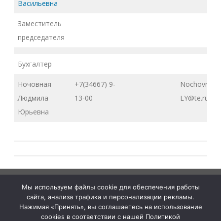
Васильевна
Заместитель
председателя
Бухгалтер
Ночовная
+7(34667) 9-
Nochovnaya
Людмила
13-00
LY@te.ru
Юрьевна
Тюменская
tymelprof.ru
ZeroGravity
Автор:
Мы используем файлы cookie для обеспечения работы
межрегиональная
GalussoThemes.com
сайта, анализа трафика и персонализации рекламы.
организация
Работает на
Нажимая «Принять», вы соглашаетесь на использование
cookies в соответствии с нашей Политикой
Общественной
WordPress