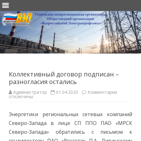
Перейти
к
содержимому
Коллективный договор подписан –
разногласия остались
к
Администратор
01.04.2020
Комментарии
записи
отключены
Коллектив
договор
подписан
Энергетики региональных сетевых компаний
–
разноглас
Северо-Запада в лице СП ППО ПАО «МРСК
остались
Северо-Запада» обратились с письмом к
гендиректору ПАО «Россети» П.А. Ливинскому