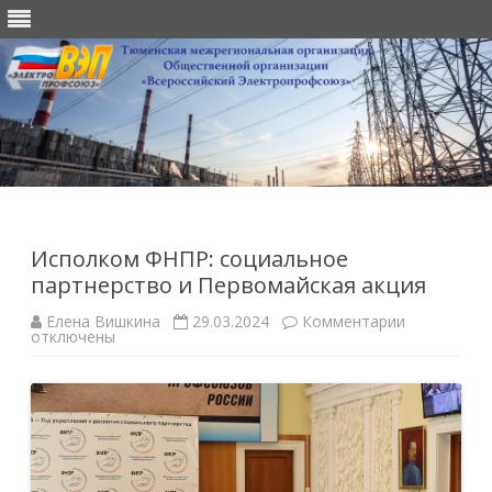
Перейти
к
содержимому
Исполком ФНПР: социальное
партнерство и Первомайская акция
к
Елена Вишкина
29.03.2024
Комментарии
записи
отключены
Исполком
ФНПР:
социально
партнерств
и
Первомайс
акция