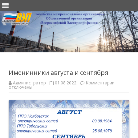
Перейти
к
содержимому
Именинники августа и сентября
к
Администратор
01.08.2022
Комментарии
записи
отключены
Именинник
августа
и
сентября