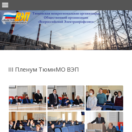
Перейти
к
содержимому
III Пленум ТюмнМО ВЭП