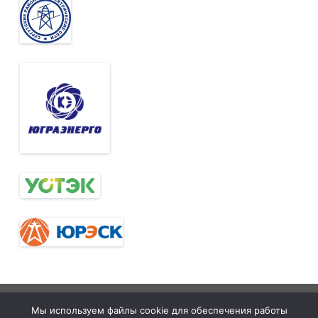
Тюменская
tymelprof.ru
ZeroGravity
Автор:
Мы используем файлы cookie для обеспечения работы