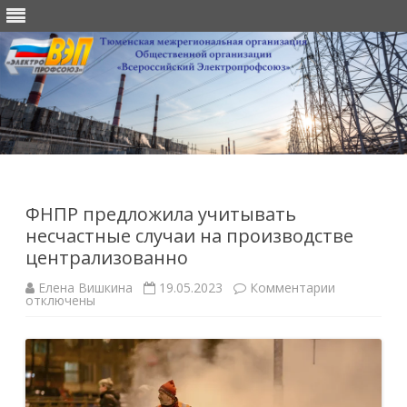
Перейти
к
содержимому
ФНПР предложила учитывать
несчастные случаи на производстве
централизованно
к
Елена Вишкина
19.05.2023
Комментарии
записи
отключены
ФНПР
предложил
учитывать
несчастные
случаи
на
производст
централиз