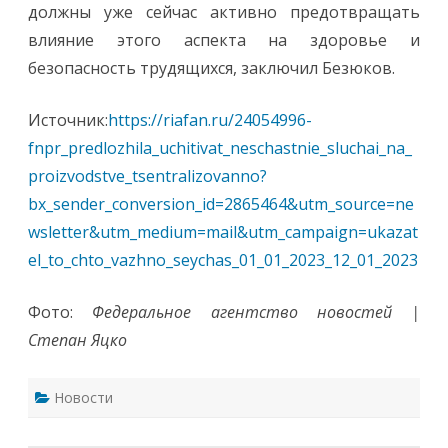
должны уже сейчас активно предотвращать
влияние этого аспекта на здоровье и
безопасность трудящихся, заключил Безюков.
Источник:
https://riafan.ru/24054996-
fnpr_predlozhila_uchitivat_neschastnie_sluchai_na_
proizvodstve_tsentralizovanno?
bx_sender_conversion_id=2865464&utm_source=ne
wsletter&utm_medium=mail&utm_campaign=ukazat
el_to_chto_vazhno_seychas_01_01_2023_12_01_2023
Фото:
Федеральное агентство новостей |
Cтепан Яцко
Новости