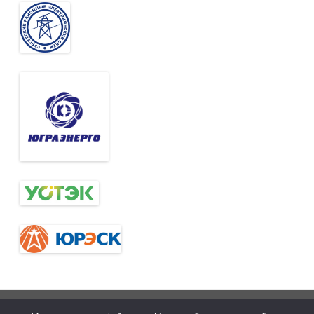
Тюменская
tymelprof.ru
ZeroGravity
Автор: