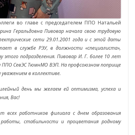
оллеги во главе с председателем ППО Натальей
рина Геральдовна Пивовар начала свою трудовую
лектрические сети 29.01.2001 года и с этой даты
ает в службе РЭУ, в должности «специалиста»,
 этого подразделения. Пивовар И. Г. более 10 лет
 ППО СевЭС ТюмнМО ВЭП. На профсоюзном поприще
я уважением в коллективе.
лейный день мы желаем ей оптимизма, успеха и
ния, Вас!
ет всех работников филиала с днем образования
й работы, стабильности и процветания родному