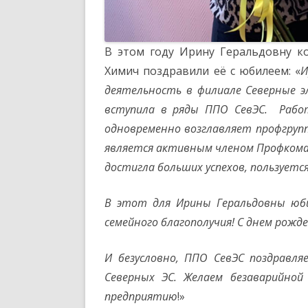
В этом году Ирину Геральдовну к
Химич поздравили её с юбилеем: «
И
деятельность в филиале Северные э
вступила в ряды ППО СевЭС. Работ
одновременно возглавляет профгруппу
является активным членом Профкома
достигла больших успехов, пользуетс
В этот для Ирины Геральдовны юби
семейного благополучия! С днем рожде
И безусловно, ППО СевЭС поздравля
Северных ЭС. Желаем безаварийно
предприятию
!»