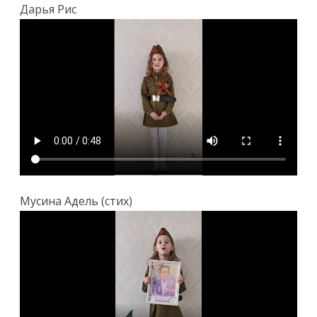
Дарья Рис
Мусина Адель (стих)