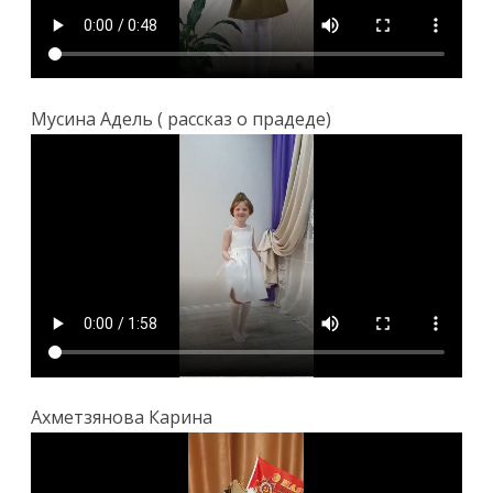
Мусина Адель ( рассказ о прадеде)
Ахметзянова Карина