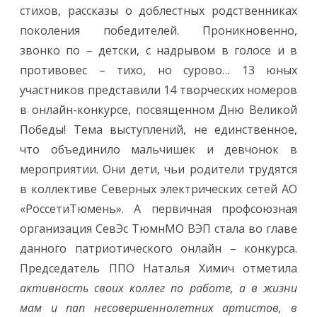
стихов, рассказы о доблестных родственниках
конкурс
организов
поколения победителей. Проникновенно,
первичная
профсоюзн
звонко по – детски, с надрывом в голосе и в
организац
Северных
противовес – тихо, но сурово… 13 юных
электричес
сетей
участников представили 14 творческих номеров
в
преддвери
в онлайн-конкурсе, посвященном Дню Великой
9
Мая!
Победы! Тема выступлений, не единственное,
что объединило мальчишек и девчонок в
мероприятии. Они дети, чьи родители трудятся
в коллективе Северных электрических сетей АО
«РоссетиТюмень». А первичная профсоюзная
организация СевЭс ТюмнМО ВЭП стала во главе
данного патриотического онлайн – конкурса.
Председатель ППО Наталья Химич отметила
активность своих коллег по работе, а в жизни
мам и пап несовершеннолетних артистов, в