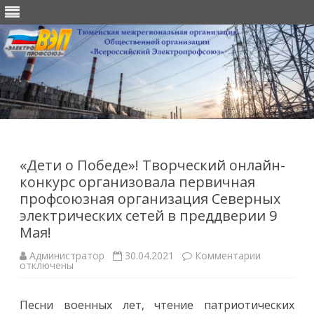
Перейти
к
содержимому
«Дети о Победе»! Творческий онлайн-
конкурс организовала первичная
профсоюзная организация Северных
электрических сетей в преддверии 9
Мая!
к
Администратор
30.04.2021
Комментарии
записи
отключены
«Дети
о
Победе»!
Песни военных лет, чтение патриотических
Творчески
онлайн-