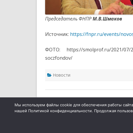
Председатель ФНПР
М.В.Шмаков
Источник:
https://fnpr.ru/events/novo
ФОТО: https://smolprof.ru/2021/07/2
soczfondov/
Новости
Тюменская межрегиональная организация
Мы используем файлы cookie для обеспечения работы сайта,
нашей Политикой конфиденциальности. Продолжая пользоват
Общественной организации «Всероссийски
Электропрофсоюз»