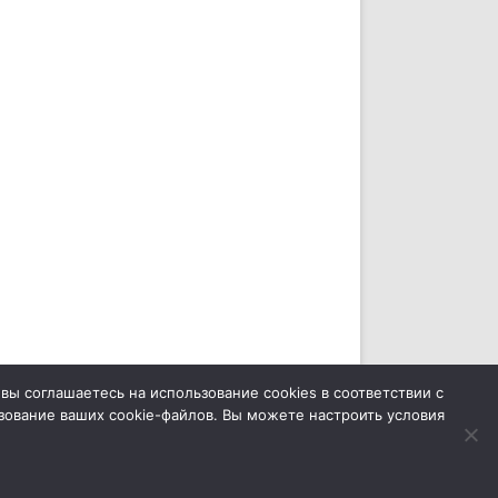
ZeroGravity
Автор: GalussoThemes.com
вы соглашаетесь на использование cookies в соответствии с
зование ваших cookie-файлов. Вы можете настроить условия
Работает на
WordPress