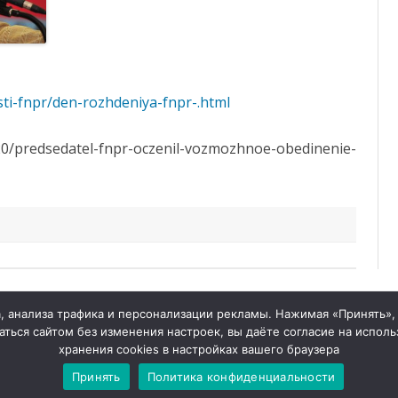
sti-fnpr/den-rozhdeniya-fnpr-.html
0/predsedatel-fnpr-oczenil-vozmozhnoe-obedinenie-
tymelprof.ru
 анализа трафика и персонализации рекламы. Нажимая «Принять», 
ься сайтом без изменения настроек, вы даёте согласие на исполь
й
хранения cookies в настройках вашего браузера
Принять
Политика конфиденциальности