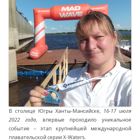
испытание
Севером,
преодолев
себя
в
мощном
Иртыше
В столице Югры Ханты-Мансийске,
16-17 июля
2022 года
, впервые проходило уникальное
событие – этап крупнейшей международной
плавательской серии X-Waters.