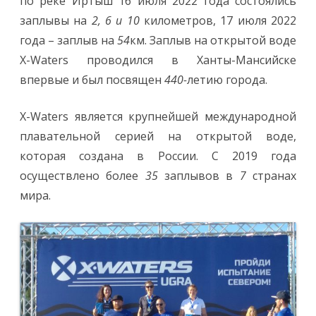
по реке Иртыш 16 июля 2022 года состоялись
заплывы на
2, 6 и 10
километров, 17 июля 2022
года – заплыв на
54
км. Заплыв на открытой воде
X-Waters проводился в Ханты-Мансийске
впервые и был посвящен
440-
летию города.
X-Waters является крупнейшей международной
плавательной серией на открытой воде,
которая создана в России. С 2019 года
осуществлено более
35
заплывов в
7
странах
мира.