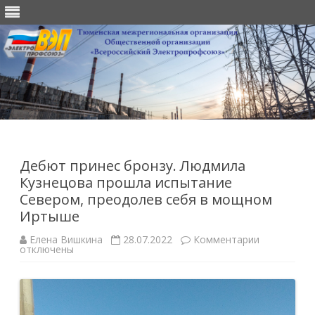
Перейти
к
содержимому
Дебют принес бронзу. Людмила
Кузнецова прошла испытание
Севером, преодолев себя в мощном
Иртыше
к
Елена Вишкина
28.07.2022
Комментарии
записи
отключены
Дебют
принес
бронзу.
Людмила
Кузнецова
прошла