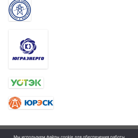
Тюменская
tymelprof.ru
ZeroGravity
Автор:
Мы используем файлы cookie для обеспечения работы