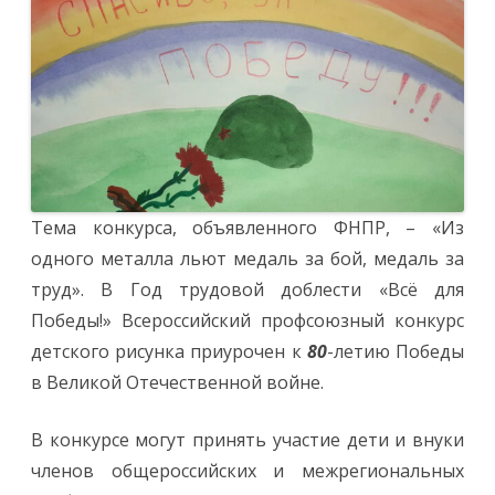
принять
участие
во
Всероссий
профсоюзн
конкурсе
детского
рисунка!
Тема конкурса, объявленного ФНПР, – «Из
одного металла льют медаль за бой, медаль за
труд». В Год трудовой доблести «Всё для
Победы!» Всероссийский профсоюзный конкурс
детского рисунка приурочен к
80
-летию Победы
в Великой Отечественной войне.
В конкурсе могут принять участие дети и внуки
членов общероссийских и межрегиональных