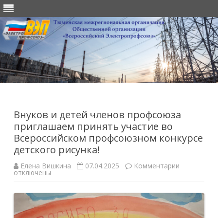
Перейти
к
содержимому
Внуков и детей членов профсоюза
приглашаем принять участие во
Всероссийском профсоюзном конкурсе
детского рисунка!
к
Елена Вишкина
07.04.2025
Комментарии
записи
отключены
Внуков
и
детей
членов
профсоюза
приглашае