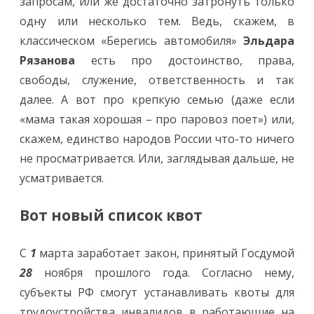
запросам, или же достаточно затронуть только
одну или несколько тем. Ведь, скажем, в
классическом «Берегись автомобиля»
Эльдара
Рязанова
есть про достоинство, права,
свободы, служение, ответственность и так
далее. А вот про крепкую семью (даже если
«мама такая хорошая – про паровоз поет») или,
скажем, единство народов России что-то ничего
не просматривается. Или, заглядывая дальше, не
усматривается.
Вот новый список квот
С
1
марта заработает закон, принятый Госдумой
28
ноября прошлого года. Согласно нему,
субъекты РФ смогут устанавливать квоты для
трудоустройства инвалидов в работающие на