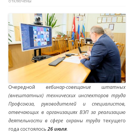
записи
отключены
Ужасающа
динамика
и
неутешите
статистика
производст
травматизм
На
вебинар
—
совещании
председате
ВЭП
призвал
технически
инспекторо
труда
и
руководите
территори
Очередной
вебинар-совещание штатных
организаци
усилить
(внештатных) технических инспекторов труда
контроль
Профсоюза, руководителей и специалистов,
отвечающих в организациях ВЭП за реализацию
деятельности в сфере охраны труда
текущего
года состоялось
26 июля
.