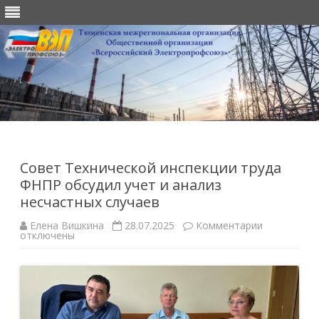
Перейти
к
содержимому
Совет Технической инспекции труда
ФНПР обсудил учет и анализ
несчастных случаев
к
Елена Вишкина
28.07.2025
Комментарии
записи
отключены
Совет
Техническо
инспекции
труда
ФНПР
обсудил
учет
и