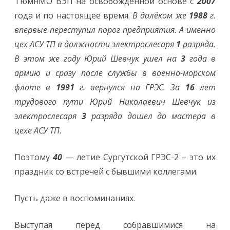
ТюмнМО ВЭП на освобождённой основе с
2007
года и по настоящее время.
В далёком же
1988
г.
впервые переступил порог предприятия. А именно
цех АСУ ТП в должности электрослесаря
1
разряда.
В этом же году Юрий Шевчук ушел на
3
года в
армию и сразу после службы в военно-морском
флоте в
1991
г. вернулся на ГРЭС. За
16
лет
трудового пути Юрий Николаевич Шевчук из
электрослесаря
3
разряда дошел до мастера в
цехе АСУ ТП
.
Поэтому
40
— летие Сургутской ГРЭС-2 – это их
праздник со встречей с бывшими коллегами.
Пусть даже в воспоминаниях.
Выступая перед собравшимися на