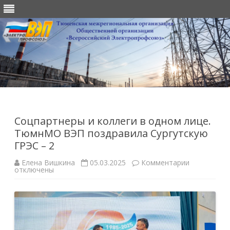
Перейти
к
содержимому
Соцпартнеры и коллеги в одном лице.
ТюмнМО ВЭП поздравила Сургутскую
ГРЭС – 2
к
Елена Вишкина
05.03.2025
Комментарии
записи
отключены
Соцпартне
и
коллеги
в
одном
лице.
ТюмнМО
ВЭП