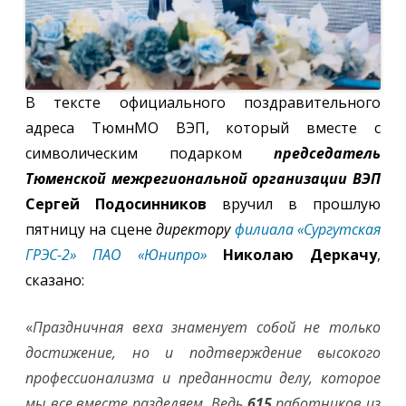
В тексте официального поздравительного
адреса ТюмнМО ВЭП, который вместе с
символическим подарком
председатель
Тюменской межрегиональной организации ВЭП
Сергей Подосинников
вручил в прошлую
пятницу на сцене
директору
филиала «Сургутская
ГРЭС-2» ПАО «Юнипро»
Николаю Деркачу
,
сказано:
«
Праздничная веха знаменует собой не только
достижение, но и подтверждение высокого
профессионализма и преданности делу, которое
мы все вместе разделяем. Ведь
615
работников из