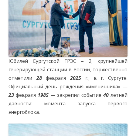
поздравила
Сургутскую
ГРЭС
–
2
Юбилей Сургутской ГРЭС – 2, крупнейшей
генерирующей станции в России, торжественно
отметили
28
февраля
2025
г., в г. Сургуте.
Официальный день рождения «именинника» —
23
февраля
1985
— закрепил событие
40
летней
давности: момента запуска первого
энергоблока.