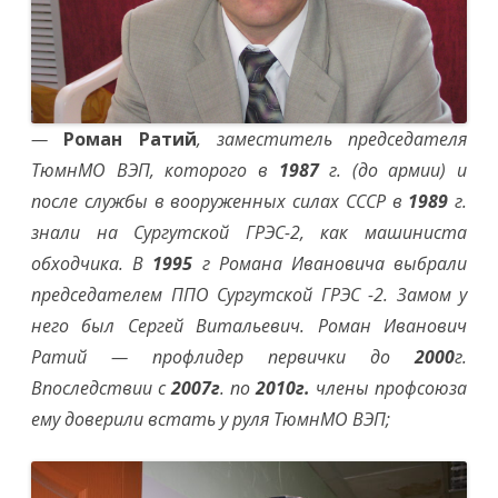
—
Роман Ратий
, заместитель председателя
ТюмнМО ВЭП, которого в
1987
г. (до армии) и
после службы в вооруженных силах СССР в
1989
г.
знали на Сургутской ГРЭС-2, как машиниста
обходчика. В
1995
г Романа Ивановича выбрали
председателем ППО Сургутской ГРЭС -2. Замом у
него был Сергей Витальевич. Роман Иванович
Ратий — профлидер первички до
2000
г.
Впоследствии с
2007г
.
по
2010г.
члены профсоюза
ему доверили встать у руля ТюмнМО ВЭП;