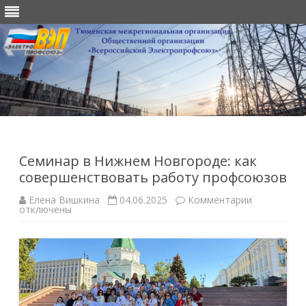
Перейти
к
содержимому
Семинар в Нижнем Новгороде: как
совершенствовать работу профсоюзов
к
Елена Вишкина
04.06.2025
Комментарии
записи
отключены
Семинар
в
Нижнем
Новгороде:
как
совершенс
работу
профсоюзо