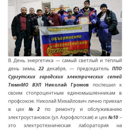
взрослым
в
топе
100%
,
и
с
подарками
к
детям
членов
профсоюза
из
ППО
В День энергетика — самый светлый и тёплый
Сургутских
городских
день зимы,
22
декабря, — председатель
ППО
электричес
сетей
Сургутских городских электрических сетей
Тюмн
МО
ТюмнМО ВЭП
Николай Громов
поспешил к
ВЭП
своим стопроцентным единомышленникам в
профсоюзе. Николай Михайлович лично приехал
в цех
№2
по ремонту и обслуживанию
электроустановок (ул. Аэрофлотская) и цех
№10
–
это электротехническая лаборатория на