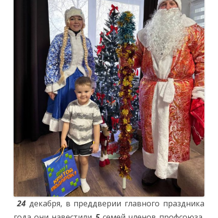
24
декабря, в преддверии главного праздника
года они навестили
5
семей членов профсоюза,