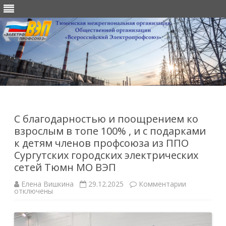
Перейти
к
содержимому
С благодарностью и поощрением ко
взрослым в топе 100% , и с подарками
к детям членов профсоюза из ППО
Сургутских городских электрических
сетей Тюмн МО ВЭП
к
Елена Вишкина
29.12.2025
Комментарии
записи
отключены
С
благодарн
и
поощрение
ко