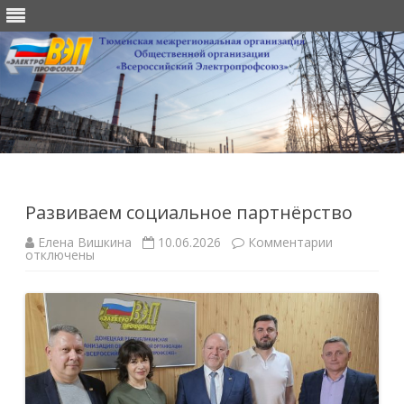
Перейти
к
содержимому
Развиваем социальное партнёрство
к
Елена Вишкина
10.06.2026
Комментарии
записи
отключены
Развиваем
социально
партнёрств