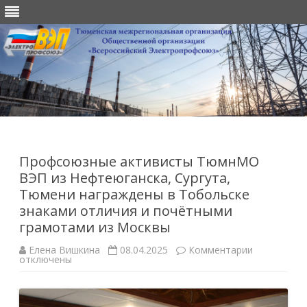
Перейти
к
содержимому
Профсоюзные активисты ТюмнМО
ВЭП из Нефтеюганска, Сургута,
Тюмени награждены в Тобольске
знаками отличия и почётными
грамотами из Москвы
к
Елена Вишкина
08.04.2025
Комментарии
записи
отключены
Профсоюз
активисты
ТюмнМО
ВЭП
из