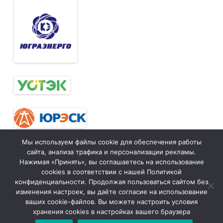
Мы используем файлы cookie для обеспечения работы
сайта, анализа трафика и персонализации рекламы.
Нажимая «Принять», вы соглашаетесь на использование
Тюменская
tymelprof.ru
ZeroGravity
Автор:
cookies в соответствии с нашей Политикой
межрегиональная
GalussoThemes.com
конфиденциальности. Продолжая пользоваться сайтом без
организация
Работает на
изменения настроек, вы даёте согласие на использование
ваших cookie-файлов. Вы можете настроить условия
Общественной
WordPress
хранения cookies в настройках вашего браузера
организации