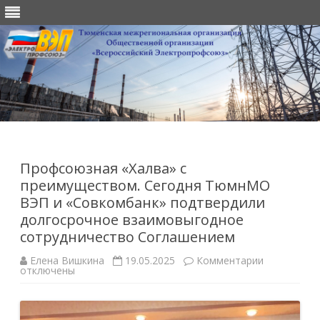
Перейти
к
содержимому
Профсоюзная «Халва» с
преимуществом. Сегодня ТюмнМО
ВЭП и «Совкомбанк» подтвердили
долгосрочное взаимовыгодное
сотрудничество Соглашением
к
Елена Вишкина
19.05.2025
Комментарии
записи
отключены
Профсоюзн
«Халва»
с
преимущес
Сегодня