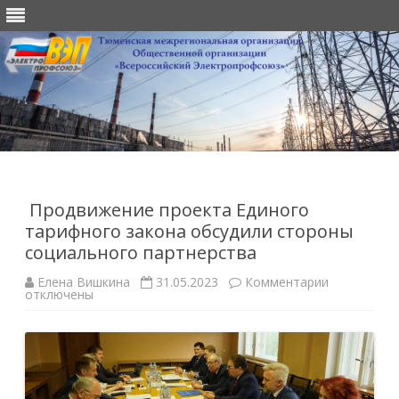
Перейти
к
содержимому
Продвижение проекта Единого
тарифного закона обсудили стороны
социального партнерства
к
Елена Вишкина
31.05.2023
Комментарии
записи
отключены
Продвиже
проекта
Единого
тарифного
закона
обсудили
стороны
социальног