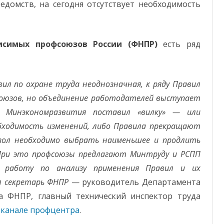
едомств, на сегодня отсутствует необходимость
исимых профсоюзов России (ФНПР)
есть ряд
ил по охране труда неоднозначная, к ряду Правил
союзов, но объединение работодателей выступает
 Минэкономразвития поставил «вилку» — или
бходимость изменений, либо Правила прекращают
х зол необходимо выбрать наименьшее и продлить
 При это профсоюзы предлагают Минтруду и РСПП
 работу по анализу применения Правил и их
л секретарь ФНПР
— руководитель Департамента
а ФНПР, главный технический инспектор труда
-канале профцентра
.