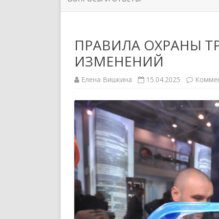
ОРГАНИЗАЦИИ
РУКОВО
ЗАДАТЬ ВОПРОС
НОВОСТИ ПЕРВИЧНЫХ
СИМВОЛ
ПРАВИЛА ОХРАНЫ ТР
ПРОФСОЮЗНЫХ ОРГАНИЗАЦИЙ
ИЗМЕНЕНИЙ
ППО ТЮ
Елена Вишкина
15.04.2025
Комме