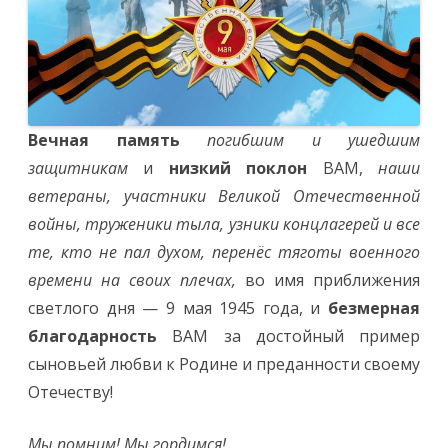
Вечная память
погибшим и ушедшим
защитникам
и
низкий поклон
ВАМ,
наши
ветераны, участники Великой Отечественной
войны, труженики тыла, узники концлагерей и все
те, кто не пал духом, перенёс тяготы военного
времени на своих плечах,
во имя приближения
светлого дня — 9 мая 1945 года, и
безмерная
благодарность
ВАМ за достойный пример
сыновьей любви к Родине и преданности своему
Отечеству!
Мы помним! Мы гордимся!