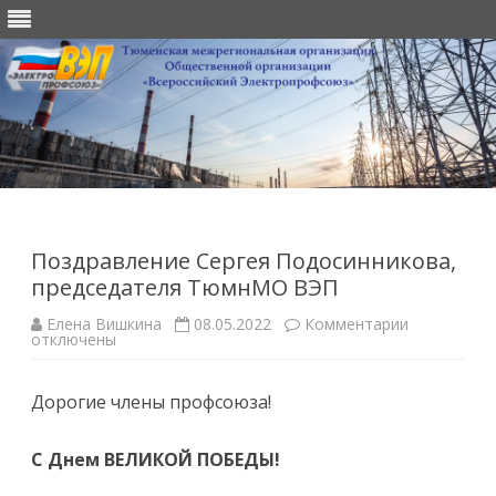
Перейти
к
содержимому
Поздравление Сергея Подосинникова,
председателя ТюмнМО ВЭП
к
Елена Вишкина
08.05.2022
Комментарии
записи
отключены
Поздравле
Сергея
Подосинник
Дорогие члены профсоюза!
председате
ТюмнМО
ВЭП
С
Днем ВЕЛИКОЙ ПОБЕДЫ!