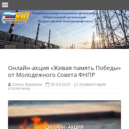
Перейти
к
содержимому
Онлайн-акция «Живая память Победы»
от Молодежного Совета ФНПР
к
Елена Вишкина
30.04.2025
Комментарии
записи
отключены
Онлайн-
акция
«Живая
память
Победы»
от
Молодежн
Совета
ФНПР