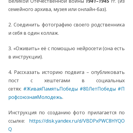
Великой Отечественной войны
1941–1945
гг. (из
семейного архива, музея или онлайн-баз).
2. Соединить фотографию своего родственника
и себя в один коллаж.
3. «Оживить» её с помощью нейросети (она есть
в инструкции).
4. Рассказать историю подвига – опубликовать
пост с хештегами в социальных
сетях:
#ЖиваяПамятьПобеды
#80ЛетПобеды
#П
рофсоюзнаяМолодежь
.
Инструкция по созданию фото прилагается по
ссылке:
https://disk.yandex.ru/d/VBDPxPWC8HYQO
Q